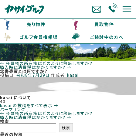
売り物件
買取物件
ゴルフ会員権相場
ご検討中の方へ
←
会員権の所有権はどのように移転しますか？
購入時に消費税はかかりますか？
→
念書売買とは何ですか？
投稿日:
令和8年7月29日
作成者:
kasai
kasai について
40
kasai の投稿をすべて表示
→
パーマリンク
←
会員権の所有権はどのように移転しますか？
購入時に消費税はかかりますか？
→
検索
検索
最近の投稿