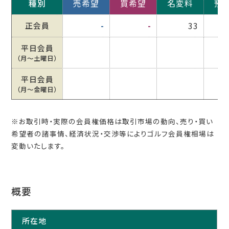
種別
売希望
買希望
名変料
預
正会員
-
-
33
平日会員
（月〜土曜日）
平日会員
（月〜金曜日）
※お取引時・実際の会員権価格は取引市場の動向、売り・買い
希望者の諸事情、経済状況・交渉等によりゴルフ会員権相場は
変動いたします。
概要
所在地