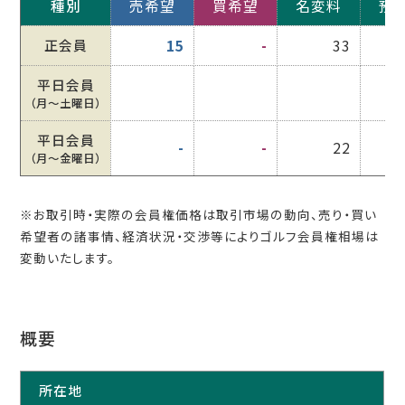
種別
売希望
買希望
名変料
預
正会員
15
-
33
平日会員
（月〜土曜日）
平日会員
-
-
22
（月〜金曜日）
※お取引時・実際の会員権価格は取引市場の動向、売り・買い
希望者の諸事情、経済状況・交渉等によりゴルフ会員権相場は
変動いたします。
概要
所在地