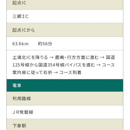
起点IC
三郷ＩＣ
起点ICから
63.6km 約56分
土浦北ICを降りる → 鹿嶋・行方方面に進む → 国道
125号線から国道354号線バイパスを進む → コース
案内板に従って右折 → コース到着
電車
利用路線
ＪＲ常磐線
下車駅