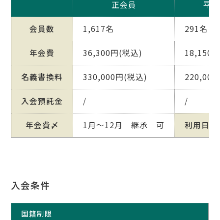
正会員
平日
会員数
1,617名
291名
年会費
36,300円(税込)
18,150
名義書換料
330,000円(税込)
220,00
入会預託金
/
/
年会費〆
1月～12月 継承 可
利用日
入会条件
国籍制限