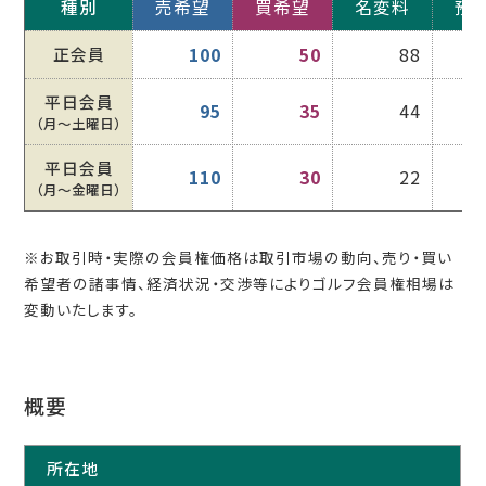
種別
売希望
買希望
名変料
預
正会員
100
50
88
平日会員
95
35
44
（月〜土曜日）
平日会員
110
30
22
（月〜金曜日）
※お取引時・実際の会員権価格は取引市場の動向、売り・買い
希望者の諸事情、経済状況・交渉等によりゴルフ会員権相場は
変動いたします。
概要
所在地