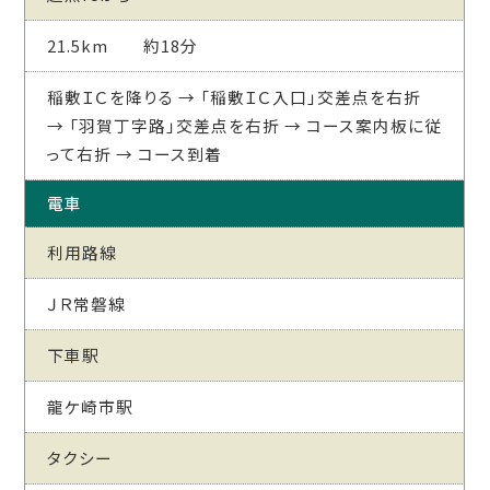
21.5km 約18分
稲敷ＩＣを降りる → 「稲敷ＩＣ入口」交差点を右折
→ 「羽賀丁字路」交差点を右折 → コース案内板に従
って右折 → コース到着
電車
利用路線
ＪＲ常磐線
下車駅
龍ケ崎市駅
タクシー