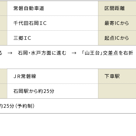
常磐自動車道
区間距離
千代田石岡ＩＣ
最寄ICから
三郷ＩＣ
起点ICから
りる → 石岡・水戸方面に進む → 「山王台」交差点を右
ＪＲ常磐線
下車駅
石岡駅から約25分
25分（予約制）