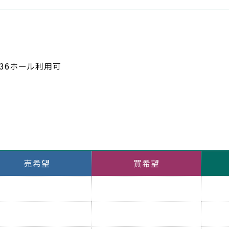
計36ホール利用可
売希望
買希望