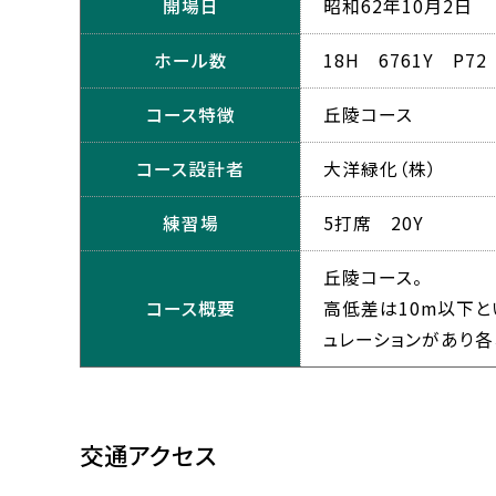
開場日
昭和62年10月2日
ホール数
18H 6761Y P72
コース特徴
丘陵コース
コース設計者
大洋緑化（株）
練習場
5打席 20Y
丘陵コース。
コース概要
高低差は10m以下と
ュレーションがあり
交通アクセス