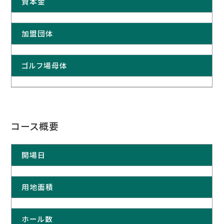
資本金
加盟団体
ゴルフ場母体
コース概要
開場日
用地面積
ホール数