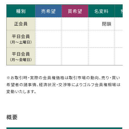
種別
売希望
買希望
名変料
預
正会員
閉鎖
平日会員
（月〜土曜日）
平日会員
（月〜金曜日）
※お取引時・実際の会員権価格は取引市場の動向、売り・買い
希望者の諸事情、経済状況・交渉等によりゴルフ会員権相場は
変動いたします。
概要