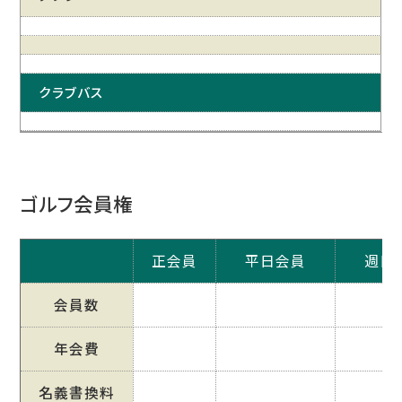
クラブバス
ゴルフ会員権
正会員
平日会員
週日
会員数
年会費
名義書換料