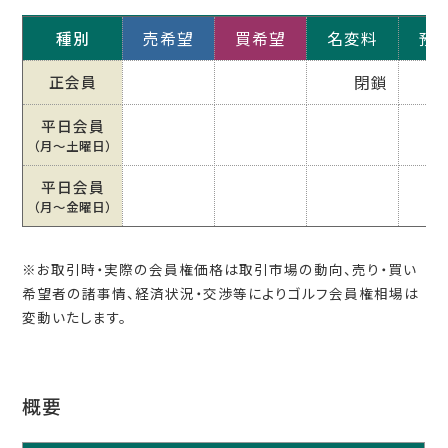
種別
売希望
買希望
名変料
預
正会員
閉鎖
平日会員
（月〜土曜日）
平日会員
（月〜金曜日）
※お取引時・実際の会員権価格は取引市場の動向、売り・買い
希望者の諸事情、経済状況・交渉等によりゴルフ会員権相場は
変動いたします。
概要