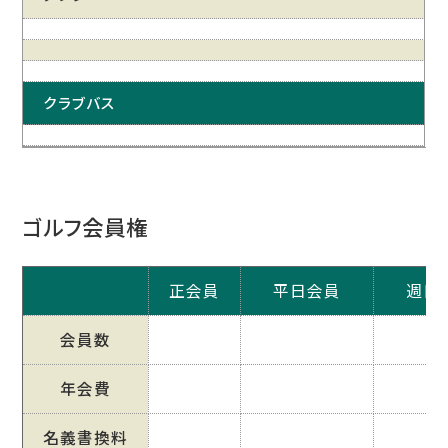
クラブバス
ゴルフ会員権
正会員
平日会員
週日
会員数
年会費
名義書換料