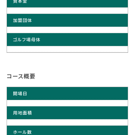
資本金
加盟団体
ゴルフ場母体
コース概要
開場日
用地面積
ホール数