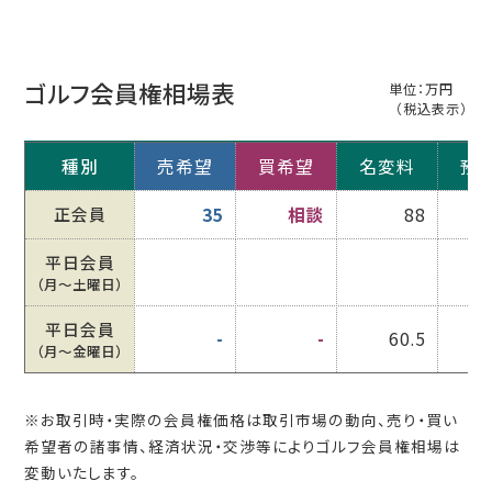
ゴルフ会員権相場表
単位：万円
（税込表示）
種別
売希望
買希望
名変料
預
正会員
35
相談
88
平日会員
（月〜土曜日）
平日会員
-
-
60.5
（月〜金曜日）
※お取引時・実際の会員権価格は取引市場の動向、売り・買い
希望者の諸事情、経済状況・交渉等によりゴルフ会員権相場は
変動いたします。