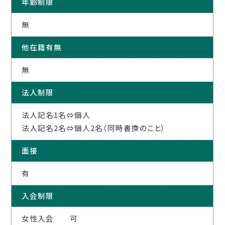
年齢制限
無
他在籍有無
無
法人制限
法人記名1名⇔個人
法人記名2名⇔個人2名（同時書換のこと）
面接
有
入会制限
女性入会 可