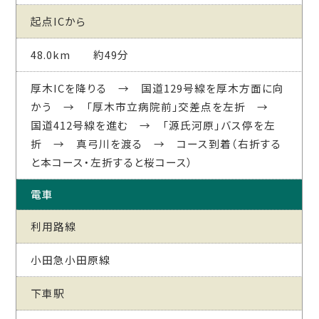
起点ICから
48.0km 約49分
厚木ICを降りる → 国道129号線を厚木方面に向
かう → 「厚木市立病院前｣交差点を左折 →
国道412号線を進む → 「源氏河原」バス停を左
折 → 真弓川を渡る → コース到着（右折する
と本コース・左折すると桜コース）
電車
利用路線
小田急小田原線
下車駅