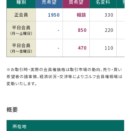
種別
売希望
買希望
名変料
預
正会員
1950
相談
330
平日会員
-
850
220
（月〜土曜日）
平日会員
-
470
110
（月〜金曜日）
※お取引時・実際の会員権価格は取引市場の動向、売り・買い
希望者の諸事情、経済状況・交渉等によりゴルフ会員権相場は
変動いたします。
概要
所在地