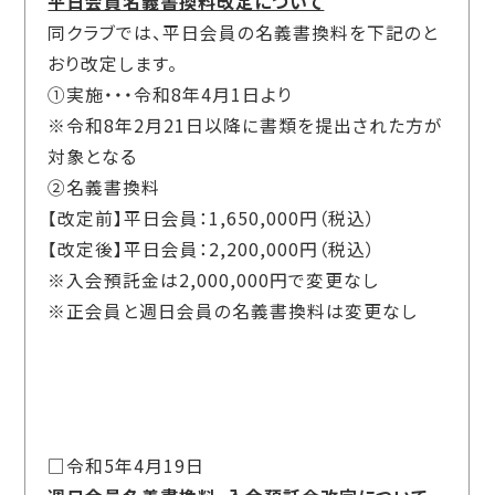
平日会員名義書換料改定について
同クラブでは、平日会員の名義書換料を下記のと
おり改定します。
①実施・・・令和
8
年
4
月
1
日より
※令和
8
年
2
月
21
日以降に書類を提出された方が
対象となる
②名義書換料
【改定前】平日会員：
1,650,000
円（税込）
【改定後】平日会員：
2,200,000
円（税込）
※入会預託金は
2,000,000
円で変更なし
※正会員と週日会員の名義書換料は変更なし
□令和5年4月19日