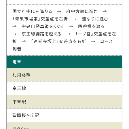
国立府中ICを降りる → 府中方面に進む →
「青果市場東」交差点を右折 → 道なりに進む
→ 中央自動車道をくぐる → 四谷橋を渡る
→ 京王線線路を越える → 「一ノ宮」交差点を左
折 → 「連光寺坂上」交差点を右折 → コース
到着
電車
利用路線
京王線
下車駅
聖蹟桜ヶ丘駅
タクシー