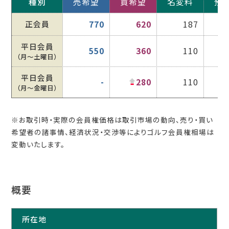
種別
売希望
買希望
名変料
預
正会員
770
620
187
平日会員
550
360
110
（月〜土曜日）
平日会員
-
280
110
（月〜金曜日）
※お取引時・実際の会員権価格は取引市場の動向、売り・買い
希望者の諸事情、経済状況・交渉等によりゴルフ会員権相場は
変動いたします。
概要
所在地