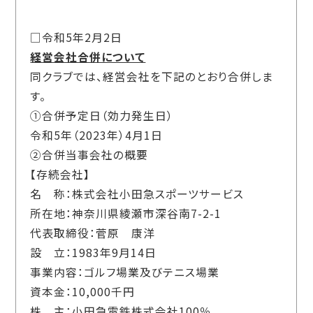
□令和5年2月2日
経営会社合併について
同クラブでは、経営会社を下記のとおり合併しま
す。
①合併予定日（効力発生日）
令和5年（2023年）4月1日
②合併当事会社の概要
【存続会社】
名 称：株式会社小田急スポーツサービス
所在地：神奈川県綾瀬市深谷南7-2-1
代表取締役：菅原 康洋
設 立：1983年9月14日
事業内容：ゴルフ場業及びテニス場業
資本金：10,000千円
株 主：小田急電鉄株式会社100％