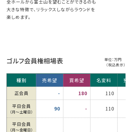
全ホールから富士山を望むことができるのも
大きな特徴で、リラックスしながらラウンドを
楽しめます。
ゴルフ会員権相場表
単位：万円
（税込表示）
種別
売希望
買希望
名変料
預
正会員
-
180
110
平日会員
90
-
110
（月〜土曜日）
平日会員
（月〜金曜日）