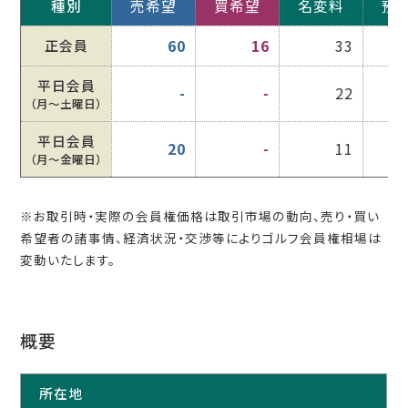
種別
売希望
買希望
名変料
預
正会員
60
16
33
平日会員
-
-
22
（月〜土曜日）
平日会員
20
-
11
（月〜金曜日）
※お取引時・実際の会員権価格は取引市場の動向、売り・買い
希望者の諸事情、経済状況・交渉等によりゴルフ会員権相場は
変動いたします。
概要
所在地