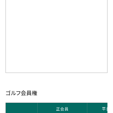
ゴルフ会員権
正会員
平日