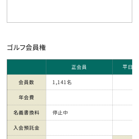
ゴルフ会員権
正会員
平日会
会員数
1,141名
年会費
名義書換料
停止中
入会預託金