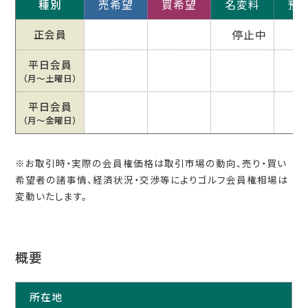
種別
売希望
買希望
名変料
預
正会員
停止中
平日会員
（月〜土曜日）
平日会員
（月〜金曜日）
※お取引時・実際の会員権価格は取引市場の動向、売り・買い
希望者の諸事情、経済状況・交渉等によりゴルフ会員権相場は
変動いたします。
概要
所在地