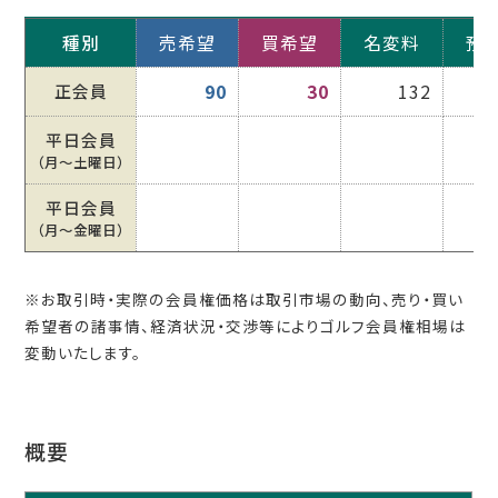
種別
売希望
買希望
名変料
預
正会員
90
30
132
平日会員
（月〜土曜日）
平日会員
（月〜金曜日）
※お取引時・実際の会員権価格は取引市場の動向、売り・買い
希望者の諸事情、経済状況・交渉等によりゴルフ会員権相場は
変動いたします。
概要