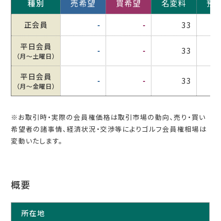
種別
売希望
買希望
名変料
預
正会員
-
-
33
平日会員
-
-
33
（月〜土曜日）
平日会員
-
-
33
（月〜金曜日）
※お取引時・実際の会員権価格は取引市場の動向、売り・買い
希望者の諸事情、経済状況・交渉等によりゴルフ会員権相場は
変動いたします。
概要
所在地