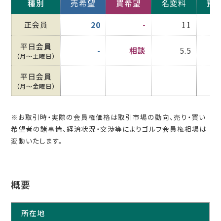
種別
売希望
買希望
名変料
預
正会員
20
-
11
平日会員
-
相談
5.5
（月〜土曜日）
平日会員
（月〜金曜日）
※お取引時・実際の会員権価格は取引市場の動向、売り・買い
希望者の諸事情、経済状況・交渉等によりゴルフ会員権相場は
変動いたします。
概要
所在地