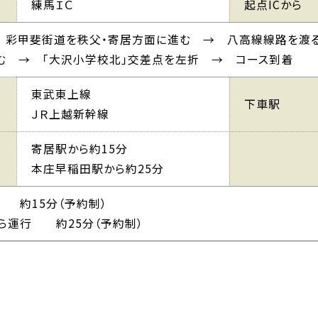
練馬ＩＣ
起点ICから
→ 彩甲斐街道を秩父・寄居方面に進む → 八高線線路を渡
む → 「大沢小学校北」交差点を左折 → コース到着
東武東上線
下車駅
ＪＲ上越新幹線
寄居駅から約15分
本庄早稲田駅から約25分
 約15分（予約制）
ら運行 約25分（予約制）