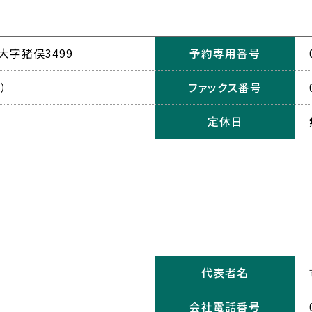
字猪俣3499
予約専用番号
）
ファックス番号
定休日
代表者名
会社電話番号