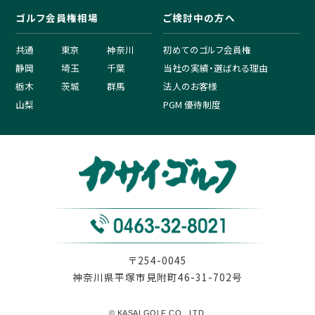
ゴルフ会員権相場
ご検討中の方へ
共通
東京
神奈川
初めてのゴルフ会員権
静岡
埼玉
千葉
当社の実績・選ばれる理由
栃木
茨城
群馬
法人のお客様
山梨
PGM 優待制度
〒254-0045
神奈川県平塚市見附町46-31-702号
© KASAI GOLF CO., LTD.