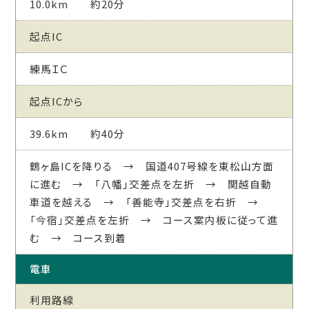
10.0km 約20分
起点IC
練馬ＩＣ
起点ICから
39.6km 約40分
鶴ヶ島ICを降りる → 国道407号線を東松山方面
に進む → 「八幡」交差点を左折 → 関越自動
車道を越える → 「善能寺」交差点を右折 →
「今宿」交差点を左折 → コース案内板に従って進
む → コース到着
電車
利用路線