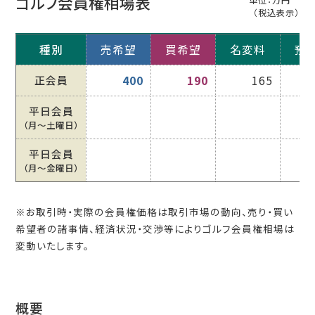
ゴルフ会員権相場表
単位：万円
（税込表示）
種別
売希望
買希望
名変料
預
正会員
400
190
165
平日会員
（月〜土曜日）
平日会員
（月〜金曜日）
※お取引時・実際の会員権価格は取引市場の動向、売り・買い
希望者の諸事情、経済状況・交渉等によりゴルフ会員権相場は
変動いたします。
概要