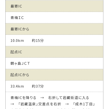
最寄IC
青梅ＩＣ
最寄ICから
10.0km 約15分
起点IC
鶴ヶ島ＪＣＴ
起点ICから
33.4km 約37分
青梅ICを降りる → 右折して岩藏街道に入る
→ 「岩藏温泉」交差点を右折 → 「成木1丁目」