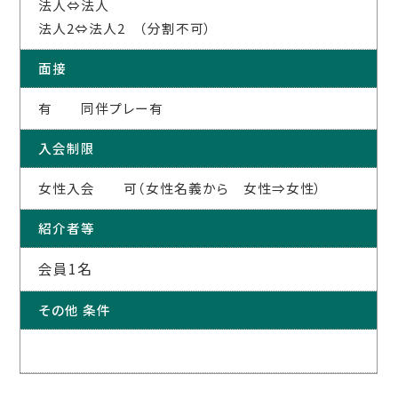
法人⇔法人
法人2⇔法人2 （分割不可）
面接
有 同伴プレー有
入会制限
女性入会 可（女性名義から 女性⇒女性）
紹介者等
会員1名
その他 条件