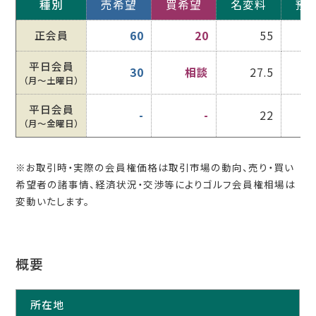
種別
売希望
買希望
名変料
預
正会員
60
20
55
平日会員
30
相談
27.5
（月〜土曜日）
平日会員
-
-
22
（月〜金曜日）
※お取引時・実際の会員権価格は取引市場の動向、売り・買い
希望者の諸事情、経済状況・交渉等によりゴルフ会員権相場は
変動いたします。
概要
所在地