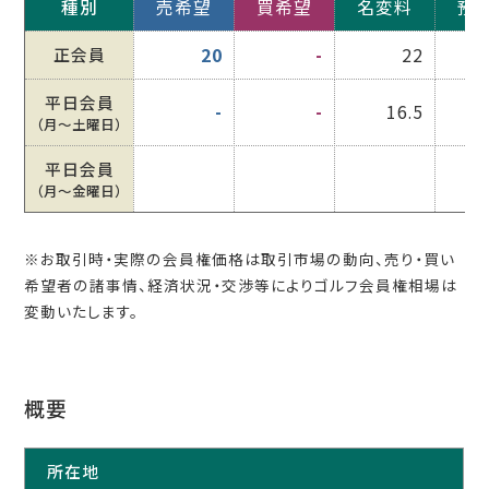
種別
売希望
買希望
名変料
預
正会員
20
-
22
平日会員
-
-
16.5
（月〜土曜日）
平日会員
（月〜金曜日）
※お取引時・実際の会員権価格は取引市場の動向、売り・買い
希望者の諸事情、経済状況・交渉等によりゴルフ会員権相場は
変動いたします。
概要
所在地