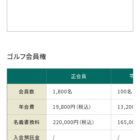
ゴルフ会員権
正会員
平日
会員数
1,800名
100名
年会費
19,800円（税込）
13,200
名義書換料
220,000円（税込）
165,00
入会預託金
/
/