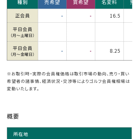
種別
売希望
買希望
名変料
預
正会員
-
-
16.5
平日会員
（月〜土曜日）
平日会員
-
-
8.25
（月〜金曜日）
※お取引時・実際の会員権価格は取引市場の動向、売り・買い
希望者の諸事情、経済状況・交渉等によりゴルフ会員権相場は
変動いたします。
概要
所在地