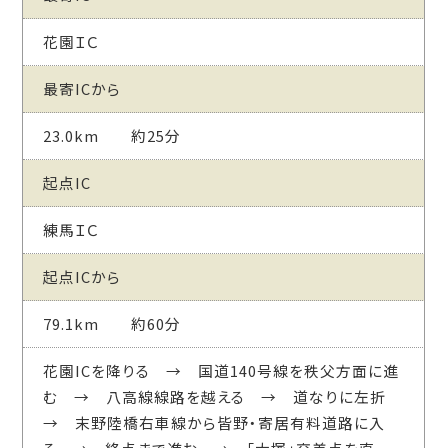
花園ＩＣ
最寄ICから
23.0km 約25分
起点IC
練馬ＩＣ
起点ICから
79.1km 約60分
花園ICを降りる → 国道140号線を秩父方面に進
む → 八高線線路を越える → 道なりに左折
→ 末野陸橋右車線から皆野・寄居有料道路に入