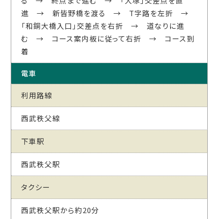
る → 終点まで進む → 「大塚」交差点を直
進 → 新皆野橋を渡る → T字路を左折 →
「和銅大橋入口」交差点を右折 → 道なりに進
む → コース案内板に従って右折 → コース到
着
電車
利用路線
西武秩父線
下車駅
西武秩父駅
タクシー
西武秩父駅から約20分