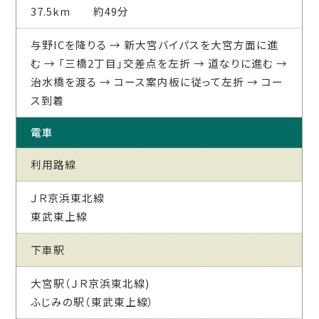
37.5km 約49分
与野ICを降りる → 新大宮バイパスを大宮方面に進
む → 「三橋2丁目」交差点を左折 → 道なりに進む →
治水橋を渡る → コース案内板に従って左折 → コー
ス到着
電車
利用路線
ＪＲ京浜東北線
東武東上線
下車駅
大宮駅（ＪＲ京浜東北線)
ふじみの駅（東武東上線）