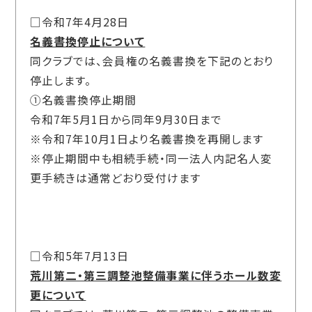
□令和7年4月28日
名義書換停止について
同クラブでは、会員権の名義書換を下記のとおり
停止します。
①名義書換停止期間
令和
7
年
5
月
1
日から同年
9
月
30
日まで
※令和
7
年
10
月
1
日より名義書換を再開します
※停止期間中も相続手続・同一法人内記名人変
更手続きは通常どおり受付けます
□令和5年7月13日
荒川第二・第三調整池整備事業に伴うホール数変
更について