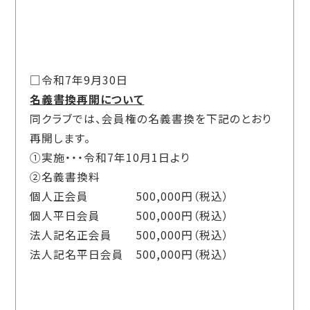
□令和7年9月30日
名義書換再開について
同クラブでは、会員権の名義書換を下記のとおり
再開します。
①実施・・・令和
7
年
10
月
1
日より
②名義書換料
個人正会員
500,000
円（税込）
個人平日会員
500,000
円（税込）
法人記名正会員
500,000
円（税込）
法人記名平日会員
500,000
円（税込）