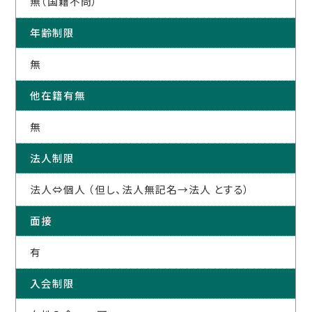
無（国籍不問）
年齢制限
無
他在籍有無
無
法人制限
法人⇔個人 （但し、法人無記名→法人 とする）
面接
有
入会制限