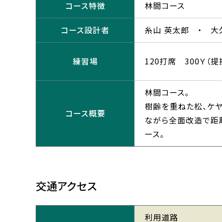
コース特徴
林間コース
コース設計者
糸山 英太郎 ・ 大
練習場
120打席 300Ｙ（
林間コース。
樹齢を重ねた松、ケヤ
コース概要
ながら全面改造で距
ース。
交通アクセス
利用道路