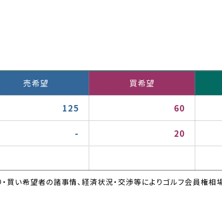
売希望
買希望
125
60
-
20
・買い希望者の諸事情、経済状況・交渉等によりゴルフ会員権相場