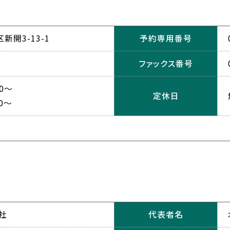
開3-13-1
予約専用番号
ファックス番号
0～
定休日
0～
社
代表者名