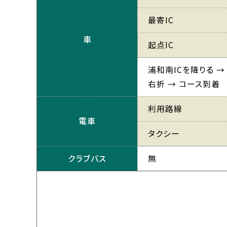
最寄IC
車
起点IC
浦和南ICを降りる 
右折 → コース到着
利用路線
電車
タクシー
クラブバス
無