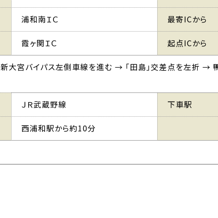
浦和南ＩＣ
最寄ICから
霞ヶ関ＩＣ
起点ICから
→ 新大宮バイパス左側車線を進む → 「田島」交差点を左折 
ＪＲ武蔵野線
下車駅
西浦和駅から約10分