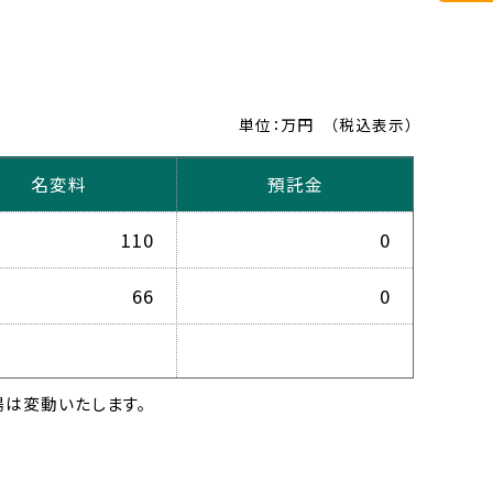
単位：万円
（税込表示）
名変料
預託金
110
0
66
0
は変動いたします。