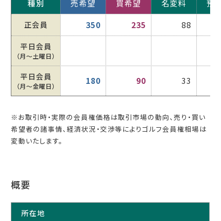
種別
売希望
買希望
名変料
預
正会員
350
235
88
平日会員
（月〜土曜日）
平日会員
180
90
33
（月〜金曜日）
※お取引時・実際の会員権価格は取引市場の動向、売り・買い
希望者の諸事情、経済状況・交渉等によりゴルフ会員権相場は
変動いたします。
概要
所在地