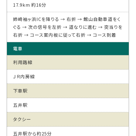
17.9km 約16分
姉崎袖ヶ浜ICを降りる → 右折 → 館山自動車道をく
ぐる → 次の信号を左折 → 道なりに進む → 突当りを
右折 → コース案内板に従って右折 → コース到着
電車
利用路線
ＪＲ内房線
下車駅
五井駅
タクシー
五井駅から約25分