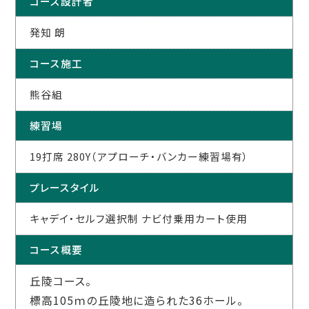
コース設計者
発知 朗
コース施工
熊谷組
練習場
19打席 280Y（アプローチ・バンカー練習場有）
プレースタイル
キャデイ・セルフ選択制 ナビ付乗用カート使用
コース概要
丘陵コース。
標高105ｍの丘陵地に造られた36ホール。