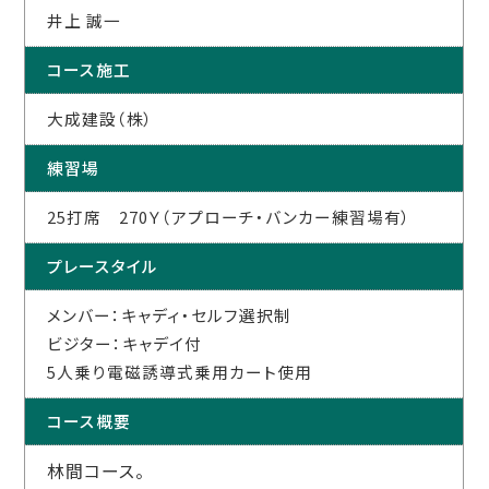
井上 誠一
コース施工
大成建設（株）
練習場
25打席 270Ｙ（アプローチ・バンカー練習場有）
プレースタイル
メンバー：キャディ・セルフ選択制
ビジター：キャデイ付
5人乗り電磁誘導式乗用カート使用
コース概要
林間コース。