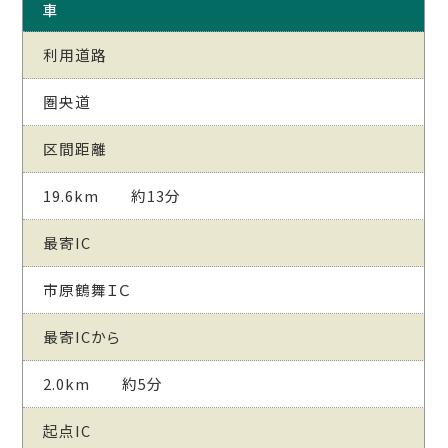
車
利用道路
圏央道
区間距離
19.6km 約13分
最寄IC
市原鶴舞ＩＣ
最寄ICから
2.0km 約5分
起点IC