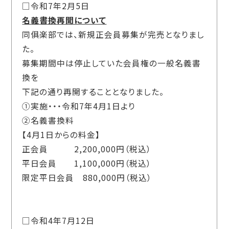
□令和7年2月5日
名義書換再開について
同俱楽部では、新規正会員募集が完売となりまし
た。
募集期間中は停止していた会員権の一般名義書
換を
下記の通り再開することとなりました。
①実施・・・令和
7
年
4
月
1
日より
②名義書換料
【
4
月
1
日からの料金】
正会員
2,200,000
円（税込）
平日会員
1,100,000
円（税込）
限定平日会員
880,000
円（税込）
□令和4年7月12日