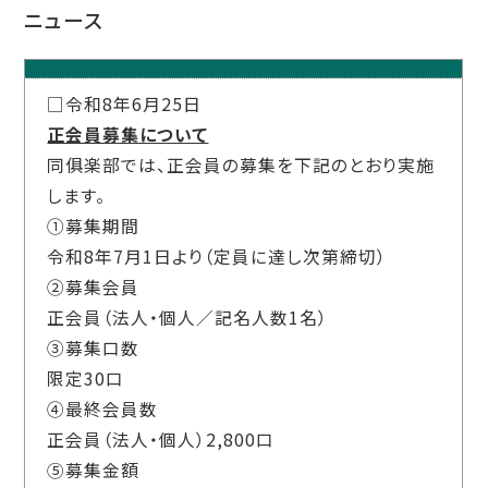
ニュース
□令和8年6月25日
正会員募集について
同俱楽部では、正会員の募集を下記のとおり実施
します。
①募集期間
令和8年7月1日より（定員に達し次第締切）
②募集会員
正会員（法人・個人／記名人数1名）
③募集口数
限定
30
口
④最終会員数
正会員（法人・個人）
2,800
口
⑤募集金額