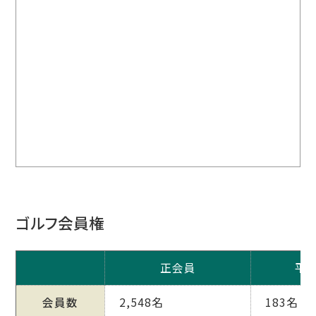
ゴルフ会員権
正会員
平
会員数
2,548名
183名