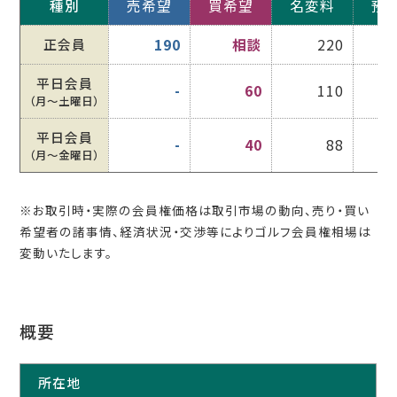
種別
売希望
買希望
名変料
預
正会員
190
相談
220
平日会員
-
60
110
（月〜土曜日）
平日会員
-
40
88
（月〜金曜日）
※お取引時・実際の会員権価格は取引市場の動向、売り・買い
希望者の諸事情、経済状況・交渉等によりゴルフ会員権相場は
変動いたします。
概要
所在地