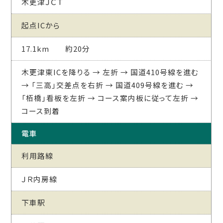
木更津ＪＣＴ
起点ICから
17.1km 約20分
木更津東ICを降りる → 左折 → 国道410号線を進む
→ 「三高」交差点を右折 → 国道409号線を進む →
「栢橋」看板を左折 → コース案内板に従って左折 →
コース到着
電車
利用路線
ＪＲ内房線
下車駅