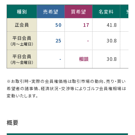
種別
売希望
買希望
名変料
預
正会員
50
17
41.8
平日会員
25
-
30.8
（月〜土曜日）
平日会員
-
相談
30.8
（月〜金曜日）
※お取引時・実際の会員権価格は取引市場の動向、売り・買い
希望者の諸事情、経済状況・交渉等によりゴルフ会員権相場は
変動いたします。
概要