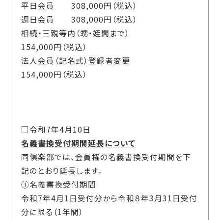
平日会員
308,000
円（税込）
週日会員
308,000
円（税込）
相続・三親等内（甥・姪間まで）
154,000
円（税込）
法人会員（記名式）登録者変更
154,000
円（税込）
□令和7年4月10日
名義書換受付期間延長について
同俱楽部では、会員権の名義書換受付期間を下
記のとおり延長します。
①名義書換受付期間
令和
7
年
4
月
1
日受付分から令和８年
3
月
31
日受付
分に限る（
1
年間）