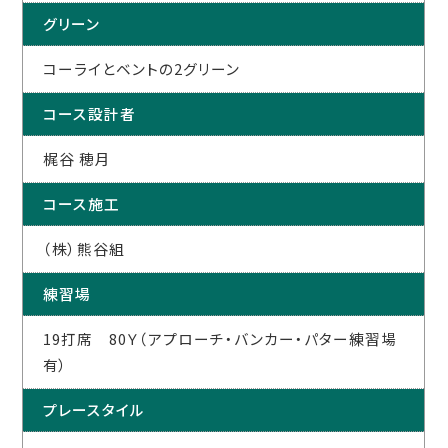
グリーン
コーライとベントの2グリーン
コース設計者
梶谷 穂月
コース施工
（株）熊谷組
練習場
19打席 80Ｙ（アプローチ・バンカー・パター練習場
有）
プレースタイル