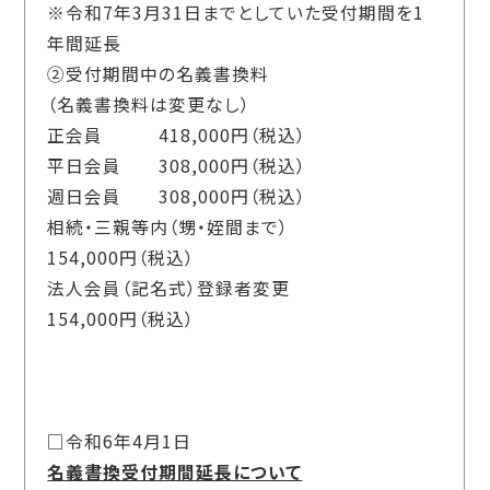
※令和
7
年3月
31
日までとしていた受付期間を
1
年間延長
②受付期間中の名義書換料
（名義書換料は変更なし）
正会員
418,000
円（税込）
平日会員
308,000
円（税込）
週日会員
308,000
円（税込）
相続・三親等内（甥・姪間まで）
154,000
円（税込）
法人会員（記名式）登録者変更
154,000
円（税込）
□令和6年4月1日
名義書換受付期間延長について