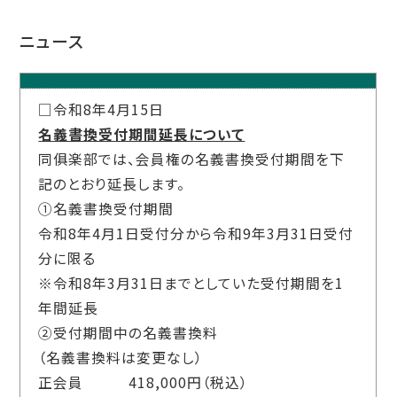
ニュース
□令和8年4月15日
名義書換受付期間延長について
同俱楽部では、会員権の名義書換受付期間を下
記のとおり延長します。
①
名義書換受付期間
令和
8
年
4
月
1
日受付分から令和
9
年
3
月
31
日受付
分に限る
※
令和
8
年
3
月
31
日までとしていた受付期間を
1
年間延長
②
受付期間中の名義書換料
（名義書換料は変更なし）
正会員
418,000
円（税込）