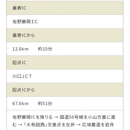
最寄IC
佐野藤岡ＩＣ
最寄ICから
12.0km 約15分
起点IC
川口ＪＣＴ
起点ICから
67.0km 約51分
佐野藤岡ICを降りる → 国道50号線を小山方面に進
む → 「大和田西」交差点を左折 → 広域農道を岩舟