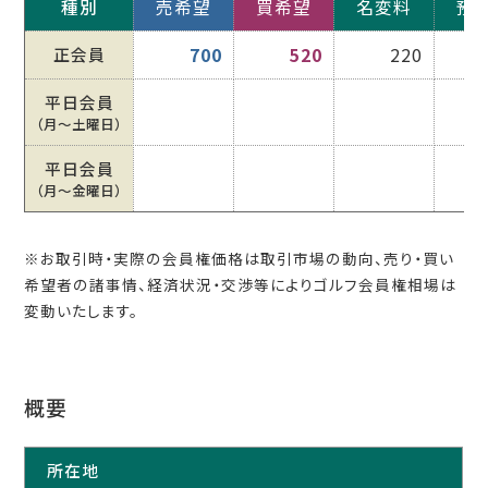
種別
売希望
買希望
名変料
預
正会員
700
520
220
平日会員
（月〜土曜日）
平日会員
（月〜金曜日）
※お取引時・実際の会員権価格は取引市場の動向、売り・買い
希望者の諸事情、経済状況・交渉等によりゴルフ会員権相場は
変動いたします。
概要
所在地