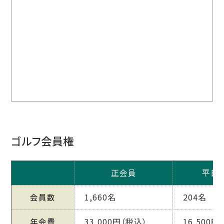
ゴルフ会員権
正会員
平日
会員数
1,660名
204名
年会費
33,000円（税込）
16,500円