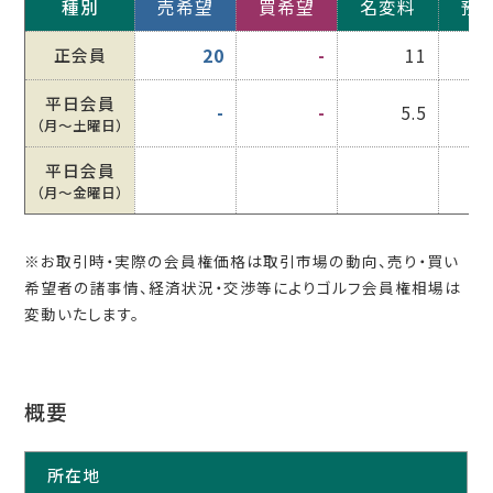
種別
売希望
買希望
名変料
預
正会員
20
-
11
平日会員
-
-
5.5
（月〜土曜日）
平日会員
（月〜金曜日）
※お取引時・実際の会員権価格は取引市場の動向、売り・買い
希望者の諸事情、経済状況・交渉等によりゴルフ会員権相場は
変動いたします。
概要
所在地