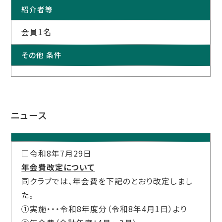
紹介者等
会員1名
その他 条件
ニュース
□令和8年7月29日
年会費改定について
同クラブでは、年会費を下記のとおり改定しまし
た。
①実施・・・令和
8
年度分（令和
8
年
4
月
1
日）より