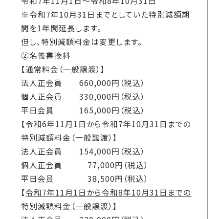
令和
7
年
11
月
1
日～令和
8
年
10
月
31
日
※令和
7
年
10
月
31
日までとしていた特別減額期
間を
1
年間延長します。
但し、特別減額料金は変更します。
②名義書換料
【通常料金（一般譲渡）】
法人正会員
660,000
円（税込）
個人正会員
330,000
円（税込）
平日会員
165,000
円（税込）
【令和
6
年
11
月
1
日から令和
7
年
10
月
31
日までの
特別減額料金（一般譲渡）】
法人正会員
154,000
円（税込）
個人正会員
77,000
円（税込）
平日会員
38,500
円（税込）
【
令和7年11月1日から令和8年10月31日までの
特別減額料金（一般譲渡）
】