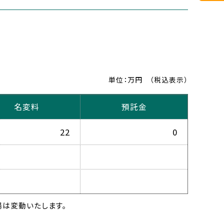
単位：万円
（税込表示）
名変料
預託金
22
0
は変動いたします。