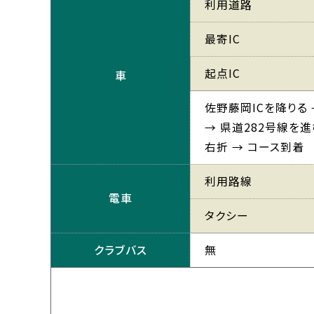
利用道路
最寄IC
起点IC
車
佐野藤岡ICを降りる
→ 県道282号線を
右折 → コース到着
利用路線
電車
タクシー
クラブバス
無