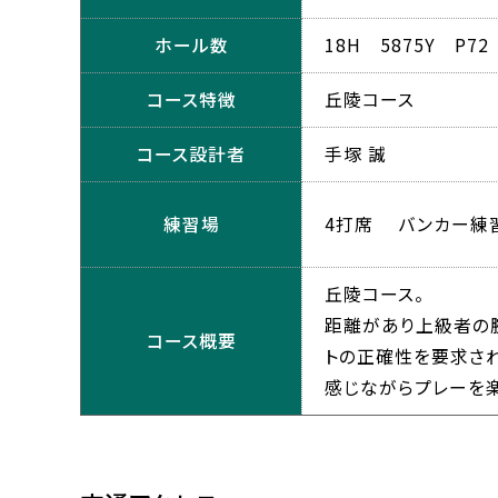
ホール数
18H 5875Y P72
コース特徴
丘陵コース
コース設計者
手塚 誠
練習場
4打席 バンカー練
丘陵コース。
距離があり上級者の
コース概要
トの正確性を要求さ
感じながらプレーを楽