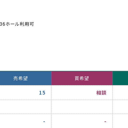
計36ホール利用可
売希望
買希望
15
相談
-
-