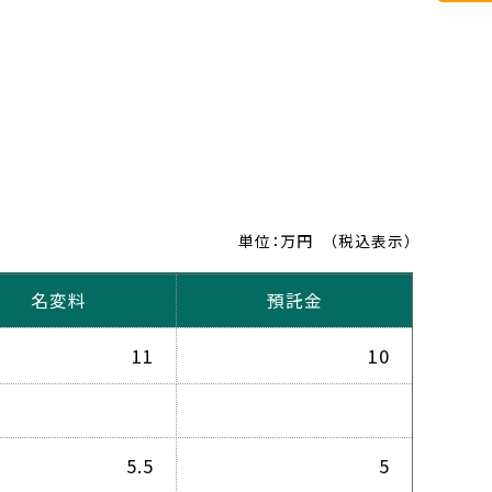
単位：万円
（税込表示）
名変料
預託金
11
10
5.5
5