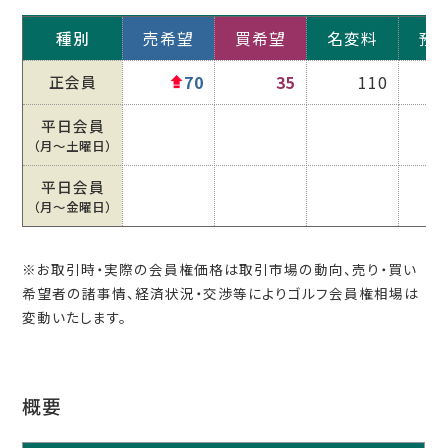
種別
売希望
買希望
名変料
預
正会員
70
35
110
平日会員
（月〜土曜日）
平日会員
（月〜金曜日）
※お取引時・実際の会員権価格は取引市場の動向、売り・買い
希望者の諸事情、経済状況・交渉等によりゴルフ会員権相場は
変動いたします。
概要