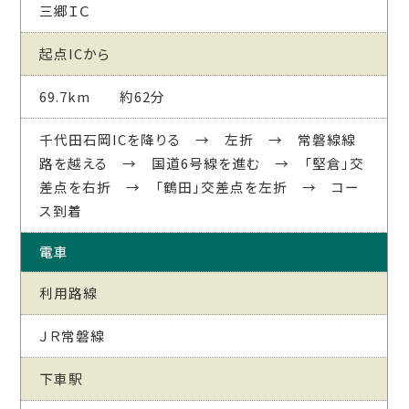
三郷ＩＣ
起点ICから
69.7km 約62分
千代田石岡ICを降りる → 左折 → 常磐線線
路を越える → 国道6号線を進む → 「堅倉」交
差点を右折 → 「鶴田」交差点を左折 → コー
ス到着
電車
利用路線
ＪＲ常磐線
下車駅