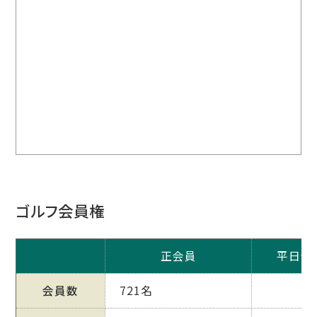
ゴルフ会員権
正会員
平日会
会員数
721名