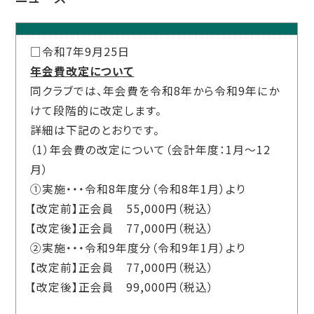
□令和7年9月25日
年会費改定について
同クラブでは、年会費を令和
8
年から令和
9
年にか
けて段階的に改定します。
詳細は下記のとおりです。
（
1
）年会費の改定について（会計年度：
1
月～
12
月）
①実施・・・令和
8
年度分（令和8年1月）より
【改定前】正会員
55,000
円（税込）
【改定後】正会員
77,000
円（税込）
②実施・・・令和
9
年度分（令和
9
年
1
月）より
【改定前】正会員
77,000
円（税込）
【改定後】正会員
99,000
円（税込）