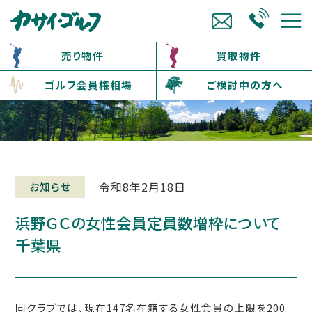
売り物件
買取物件
ゴルフ会員権相場
ご検討中の方へ
令和8年2月18日
お知らせ
浜野ＧＣの女性会員定員数増枠について
千葉県
同クラブでは、現在147名在籍する女性会員の上限を200