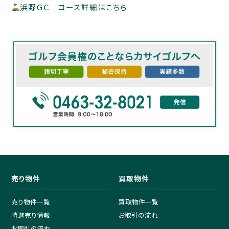
浜野ＧＣ コース詳細はこちら
売り物件
買取物件
売り物件一覧
買取物件一覧
特選売り情報
お取引の流れ
お取引の流れ