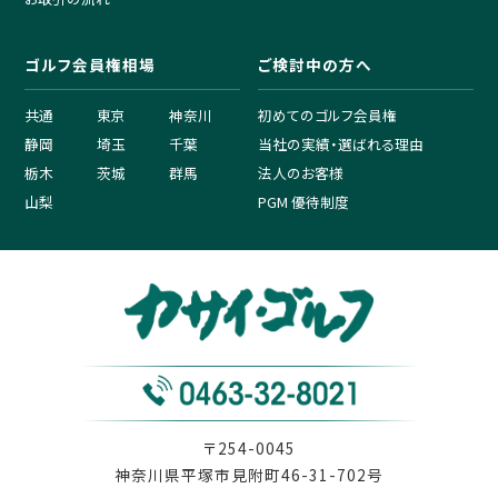
ゴルフ会員権相場
ご検討中の方へ
共通
東京
神奈川
初めてのゴルフ会員権
静岡
埼玉
千葉
当社の実績・選ばれる理由
栃木
茨城
群馬
法人のお客様
山梨
PGM 優待制度
〒254-0045
神奈川県平塚市見附町46-31-702号