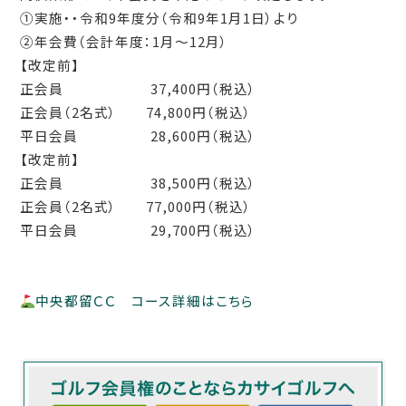
①実施・・令和
9
年度分（令和
9
年
1
月
1
日）より
②年会費（会計年度：
1
月～
12
月）
【改定前】
正会員
37,400
円（税込）
正会員（
2
名式）
74,800
円（税込）
平日会員
28,600
円（税込）
【改定前】
正会員
38,500
円（税込）
正会員（
2
名式）
77,000
円（税込）
平日会員
29,700
円（税込）
中央都留ＣＣ コース詳細はこちら