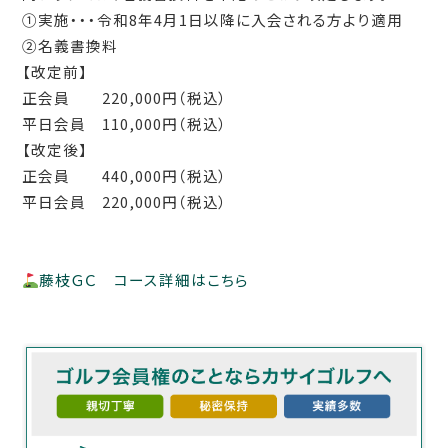
①実施・・・令和
8
年
4
月
1
日以降に入会される方より適用
②名義書換料
【改定前】
正会員
220,000
円（税込）
平日会員
110,000
円（税込）
【改定後】
正会員
440,000
円（税込）
平日会員
220,000
円（税込）
藤枝ＧＣ コース詳細はこちら