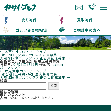
売り物件
買取物件
ゴルフ会員権相場
ご検討中の方へ
←
木更津東カントリークラブ
【第１期】正会員・特別法人会員募集
大熱海国際ゴルフクラブ 正会員補充募集
→
南栃木ゴルフ倶楽部 新規正会員募集
投稿日:
令和6年5月9日
作成者:
admin
パーマリンク
←
木更津東カントリークラブ
【第１期】正会員・特別法人会員募集
大熱海国際ゴルフクラブ 正会員補充募集
→
検索
検索
最近の投稿
最近のコメント
表示できるコメントはありません。