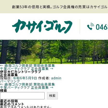
創業53年の信用と実績。ゴルフ会員権の売買はカサイゴル
←
凾南ゴルフ倶楽部 賛助会員募集
千葉バーディクラブ 正会員募集
→
伊豆大仁カントリークラブ
正会員募集
投稿日:
令和6年5月9日
作成者:
admin
パーマリンク
←
凾南ゴルフ倶楽部 賛助会員募集
千葉バーディクラブ 正会員募集
→
検索
検索
最近の投稿
最近のコメント
表示できるコメントはありません。