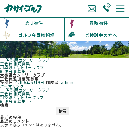
売り物件
買取物件
ゴルフ会員権相場
ご検討中の方へ
←
伊勢原カントリークラブ
正会員補充募集
相模湖カントリークラブ
新規会員募集
→
大秦野カントリークラブ
正会員追加補充募集
投稿日:
令和6年5月9日
作成者:
admin
パーマリンク
←
伊勢原カントリークラブ
正会員補充募集
相模湖カントリークラブ
新規会員募集
→
検索
検索
最近の投稿
最近のコメント
表示できるコメントはありません。